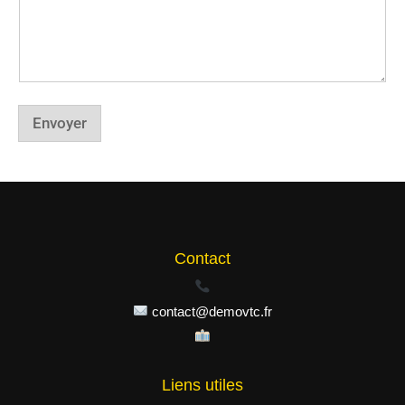
o
m
Envoyer
Contact
contact@demovtc.fr
Liens utiles